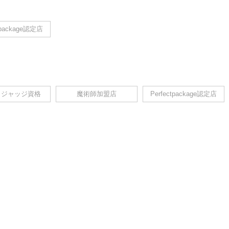
tpackage認定店
A ジャッジ資格
魔術師加盟店
Perfectpackage認定店