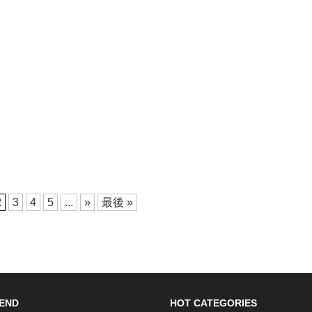
2
3
4
5
...
»
最後 »
END
HOT CATEGORIES