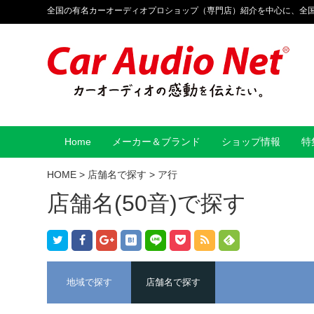
全国の有名カーオーディオプロショップ（専門店）紹介を中心に、全
Home
メーカー＆ブランド
ショップ情報
特
HOME
>
店舗名で探す
>
ア行
店舗名(50音)で探す
地域で探す
店舗名で探す