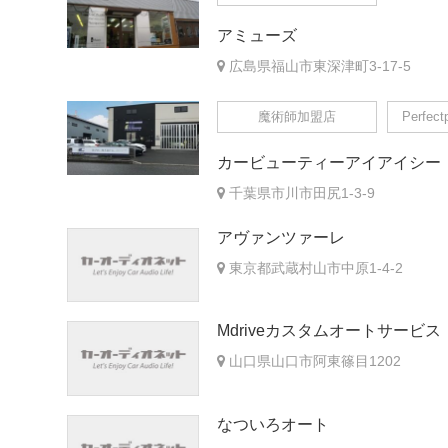
アミューズ
広島県福山市東深津町3-17-5
魔術師加盟店
Perfec
カービューティーアイアイシー
千葉県市川市田尻1-3-9
アヴァンツァーレ
東京都武蔵村山市中原1-4-2
Mdriveカスタムオートサービス
山口県山口市阿東篠目1202
なついろオート