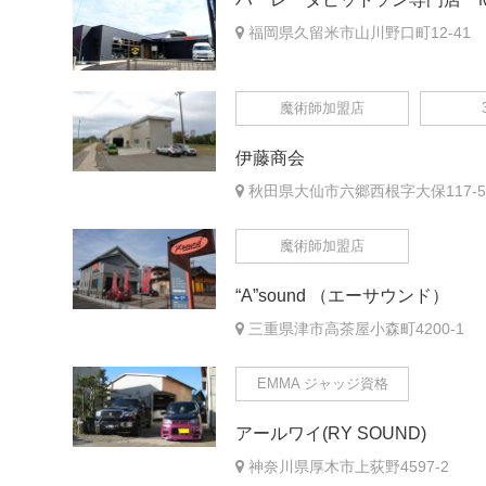
福岡県久留米市山川野口町12-41
魔術師加盟店
伊藤商会
秋田県大仙市六郷西根字大保117‐5
魔術師加盟店
“A”sound （エーサウンド）
三重県津市高茶屋小森町4200-1
EMMA ジャッジ資格
アールワイ(RY SOUND)
神奈川県厚木市上荻野4597-2