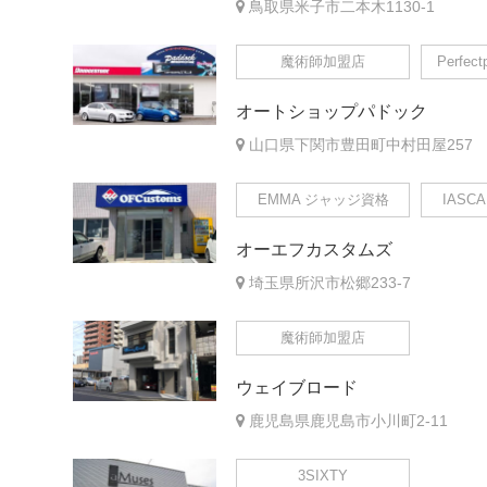
鳥取県米子市二本木1130-1
魔術師加盟店
Perfec
オートショップパドック
山口県下関市豊田町中村田屋257
EMMA ジャッジ資格
IASC
オーエフカスタムズ
埼玉県所沢市松郷233-7
魔術師加盟店
ウェイブロード
鹿児島県鹿児島市小川町2-11
3SIXTY