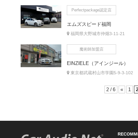
Perfectpackage認定店
エムズスピード福岡
福岡県大野城市仲畑3-11-21
魔術師加盟店
EINZIELE（アインジール）
東京都武蔵村山市学園5-9-3-102
2 / 6
«
1
RECOMM