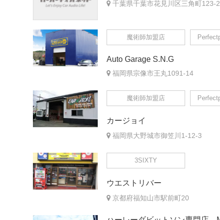
千葉県千葉市花見川区三角町123-2
魔術師加盟店
Perfec
Auto Garage S.N.G
福岡県宗像市王丸1091-14
魔術師加盟店
Perfec
カージョイ
福岡県大野城市御笠川1-12-3
3SIXTY
ウエストリバー
京都府福知山市駅前町20
ハーレーダビットソン専門店 M