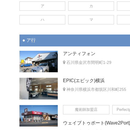
ア
カ
ハ
マ
ア行
アンティフォン
石川県金沢市間明町1-29
EPIC(エピック)横浜
神奈川県横浜市都筑区川和町255
魔術師加盟店
Perfec
ウェイブトゥポート(Wave2Port