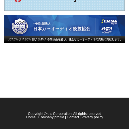
Copyright © e:s Corporation. All rights reserved
Home
|
Company profile
|
Contact
|
Privacy policy