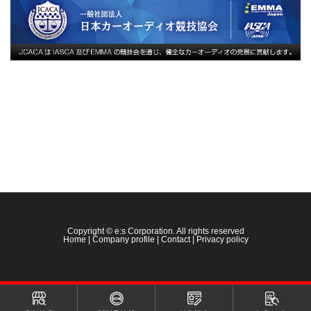
Copyright © e:s Corporation. All rights reserved
Home
|
Company profile
|
Contact
|
Privacy policy