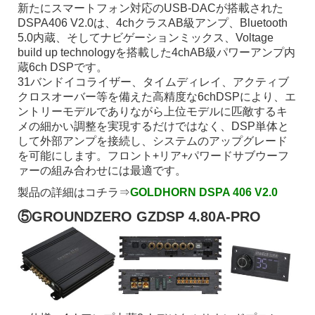
新たにスマートフォン対応のUSB-DACが搭載された
DSPA406 V2.0は、4chクラスAB級アンプ、Bluetooth
5.0内蔵、そしてナビゲーションミックス、Voltage
build up technologyを搭載した4chAB級パワーアンプ内
蔵6ch DSPです。
31バンドイコライザー、タイムディレイ、アクティブ
クロスオーバー等を備えた高精度な6chDSPにより、エ
ントリーモデルでありながら上位モデルに匹敵するキ
メの細かい調整を実現するだけではなく、DSP単体と
して外部アンプを接続し、システムのアップグレード
を可能にします。フロント+リア+パワードサブウーフ
ァーの組み合わせには最適です。
製品の詳細はコチラ⇒
GOLDHORN DSPA 406 V2.0
⑤GROUNDZERO GZDSP 4.80A-PRO