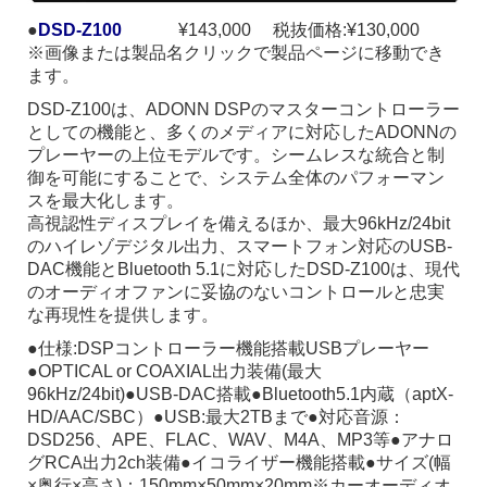
●
DSD-Z100
¥143,000 税抜価格:¥130,000
※画像または製品名クリックで製品ページに移動でき
ます。
DSD-Z100は、ADONN DSPのマスターコントローラー
としての機能と、多くのメディアに対応したADONNの
プレーヤーの上位モデルです。シームレスな統合と制
御を可能にすることで、システム全体のパフォーマン
スを最大化します。
高視認性ディスプレイを備えるほか、最大96kHz/24bit
のハイレゾデジタル出力、スマートフォン対応のUSB-
DAC機能とBluetooth 5.1に対応したDSD-Z100は、現代
のオーディオファンに妥協のないコントロールと忠実
な再現性を提供します。
●仕様:DSPコントローラー機能搭載USBプレーヤー
●OPTICAL or COAXIAL出力装備(最大
96kHz/24bit)●USB-DAC搭載●Bluetooth5.1内蔵（aptX-
HD/AAC/SBC）●USB:最大2TBまで●対応音源：
DSD256、APE、FLAC、WAV、M4A、MP3等●アナロ
グRCA出力2ch装備●イコライザー機能搭載●サイズ(幅
×奥行×高さ)：150mm×50mm×20mm※カーオーディオ