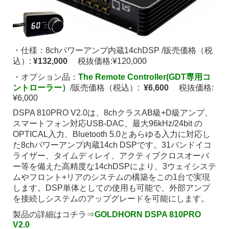
・仕様：8chパワーアンプ内蔵14chDSP /販売価格（税
込）:
¥132,000
税抜価格:¥120,000
・オプション品：
The Remote Controller(GDT専用コ
ントローラー）
/販売価格（税込）:
¥6,600
税抜価格:
¥6,000
DSPA 810PRO V2.0は、8chクラスAB級+D級アンプ、
スマートフォン対応USB-DAC、最大96kHz/24bit の
OPTICAL入力、Bluetooth 5.0とあらゆる入力に対応し
た8chパワーアンプ内蔵14ch DSPです。31バンドイコ
ライザー、タイムディレイ、アクティブクロスオーバ
ー等を備えた高精度な14chDSPにより、3ウェイシステ
ムやフロント+リアのシステムの構築をこの1台で実現
します。DSP単体としての使用も可能で、外部アンプ
を接続しシステムのアップグレードを可能にします。
製品の詳細はコチラ⇒
GOLDHORN DSPA 810PRO
V2.0