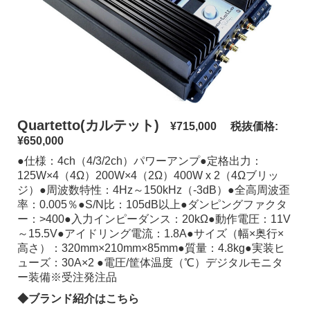
Quartetto(カルテット)
¥715,000 税抜価格:
¥650,000
●仕様：4ch（4/3/2ch）パワーアンプ●定格出力：
125W×4（4Ω）200W×4（2Ω）400W x 2（4Ωブリッ
ジ）●周波数特性：4Hz～150kHz（-3dB）●全高周波歪
率：0.005％●S/N比：105dB以上●ダンピングファクタ
ー：>400●入力インピーダンス：20kΩ●動作電圧：11V
～15.5V●アイドリング電流：1.8A●サイズ（幅×奥行×
高さ）：320mm×210mm×85mm●質量：4.8kg●実装ヒ
ューズ：30A×2 ●電圧/筐体温度（℃）デジタルモニタ
ー装備※受注発注品
◆ブランド紹介はこちら