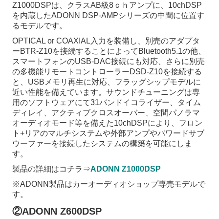
Z1000DSPは、クラスAB級8ｃｈアンプに、10chDSP
を内蔵したADONN DSP-AMPシリーズの中間に位置す
るモデルです。
OPTICAL or COAXIAL入力を装備し、別売のアダプタ
ーBTR-Z10を接続することによってBluetooth5.1の他、
スマートフォンのUSB-DAC接続にも対応、さらに別売
の多機能リモートコントローラーDSD-Z10を接続する
と、USBメモリ再生に対応、フラッグシップモデルに
近い性能を備えています。サウンドチューニングは専
用のソフトウェアにて31バンドイコライザー、タイム
ディレイ、アクティブクロスオーバー、空間パノラマ
オーディオモード等を備えた10chDSPにより、フロン
ト+リアのマルチシステムや外部アンプやパワードサブ
ウーファーを接続したシステムの構築を可能にしま
す。
製品の詳細はコチラ⇒
ADONN Z1000DSP
※ADONN製品はカーオーディオショップ専売モデルで
す。
②ADONN Z600DSP