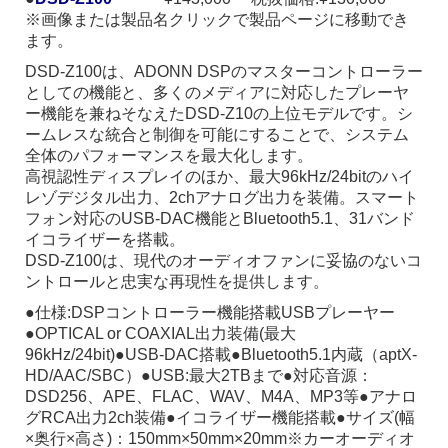
※画像または製品名クリックで製品ページに移動でき
ます。
DSD-Z100は、ADONN DSPのマスターコントローラー
としての機能と、多くのメディアに対応したプレーヤ
ー機能を兼ねそなえたDSD-Z10の上位モデルです。シ
ームレスな統合と制御を可能にすることで、システム
全体のパフォーマンスを最大化します。
高視認性ディスプレイのほか、最大96kHz/24bitのハイ
レゾデジタル出力、2chアナログ出力を装備。スマート
フォン対応のUSB-DAC機能とBluetooth5.1、31バンド
イコライザーを搭載。
DSD-Z100は、現代のオーディオファンに妥協のないコ
ントロールと忠実な再現性を提供します。
●仕様:DSPコントローラー機能搭載USBプレーヤー
●OPTICAL or COAXIAL出力装備(最大
96kHz/24bit)●USB-DAC搭載●Bluetooth5.1内蔵（aptX-
HD/AAC/SBC）●USB:最大2TBまで●対応音源：
DSD256、APE、FLAC、WAV、M4A、MP3等●アナロ
グRCA出力2ch装備●イコライザー機能搭載●サイズ(幅
×奥行×高さ)：150mm×50mm×20mm※カーオーディオ