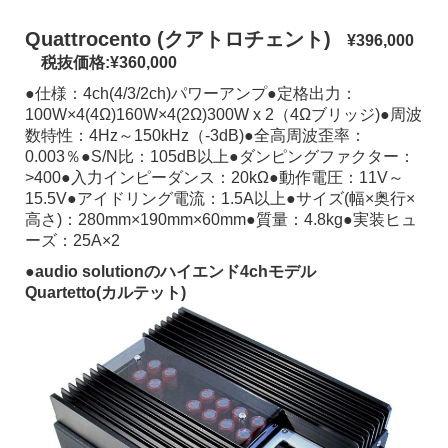
Quattrocento (クアトロチェント)
¥396,000
税抜価格:¥360,000
●仕様：4ch(4/3/2ch)パワーアンプ●定格出力：
100W×4(4Ω)160W×4(2Ω)300W x 2（4Ωブリッジ)●周波
数特性：4Hz～150kHz（-3dB)●全高周波歪率：
0.003％●S/N比：105dB以上●ダンピングファクター：
>400●入力インピーダンス：20kΩ●動作電圧：11V～
15.5V●アイドリング電流：1.5A以上●サイズ(幅×奥行×
高さ)：280mm×190mm×60mm●質量：4.8kg●実装ヒュ
ーズ：25A×2
●audio solutionのハイエンド4chモデル
Quartetto(カルテット)