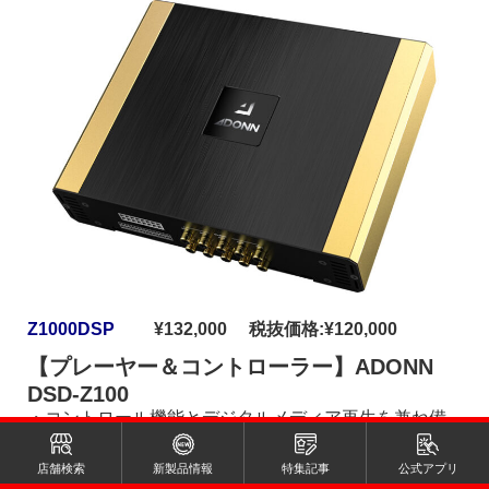
Z1000DSP
¥132,000 税抜価格:¥120,000
【プレーヤー＆コントローラー】ADONN
DSD-Z100
・コントロール機能とデジタルメディア再生を兼ね備
えたUSBプレーヤー
・USB-DAC、Bluetooth、イコライザー機能を備えた上
店舗検索
新製品情報
特集記事
公式アプリ
位プレーヤー