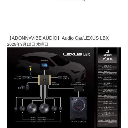
【ADONN×VIBE AUDIO】Audio Car/LEXUS LBX
2025年9月10日 水曜日