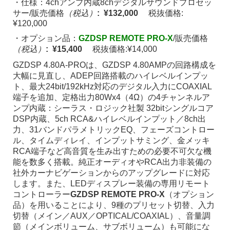
・仕様：4chアンプ内蔵8chデジタルサウンドプロセッ
サー/販売価格
（税込）
: ¥132,000
税抜価格:
¥120,000
・オプション品：
GZDSP REMOTE PRO-X
/販売価格
（税込）
: ¥15,400
税抜価格:¥14,000
GZDSP 4.80A-PROは、GZDSP 4.80AMPの回路構成を
大幅に見直し、ADEP回路搭載のハイレベルインプッ
ト、最大24bit/192kHz対応のデジタル入力にCOAXIAL
端子を追加、定格出力80Wx4（4Ω）の4チャンネルア
ンプ内蔵：シーラス・ロジック社製 32bitシングルコア
DSP内蔵、5ch RCA&ハイレベルインプット／8ch出
力、31バンドパラメトリックEQ、フェーズコントロー
ル、タイムディレイ、インプットサミング、金メッキ
RCA端子など高音質を生み出すための必要不可欠な機
能を数多く搭載。純正オーディオやRCA出力非装備の
社外カーナビゲーションからのアップグレードに対応
します。また、LEDディスプレー装備の専用リモート
コントローラー
GZDSP REMOTE PRO-X
（オプション
品）を用いることにより、9種のプリセット切替、入力
切替（メイン／AUX／OPTICAL/COAXIAL）、音量調
節（メインボリューム、サブボリューム）も可能にな