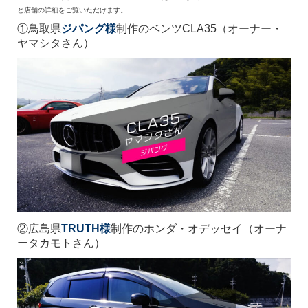
と店舗の詳細をご覧いただけます。
①鳥取県
ジパング様
制作のベンツCLA35（オーナー・
ヤマシタさん）
②広島県
TRUTH様
制作のホンダ・オデッセイ（オーナ
ータカモト
さん）