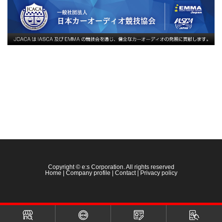
Copyright © e:s Corporation. All rights reserved
Home
|
Company profile
|
Contact
|
Privacy policy