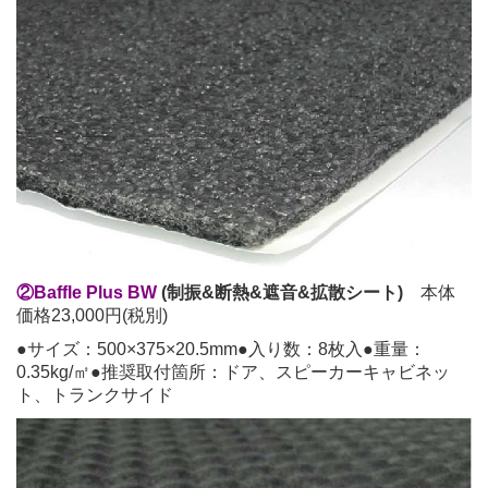
②Baffle Plus BW
(制振&断熱&遮音&拡散シート)
本体
価格23,000円(税別)
●サイズ：500×375×20.5mm●入り数：8枚入●重量：
0.35kg/㎡●推奨取付箇所：ドア、スピーカーキャビネッ
ト、トランクサイド