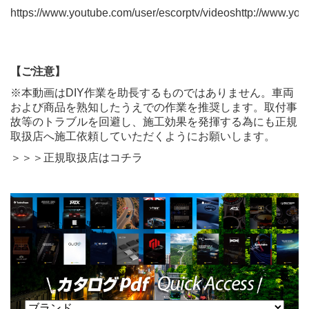
https://www.youtube.com/user/escorptv/videoshttp://www.y
【ご注意】
※本動画はDIY作業を助長するものではありません。車両
および商品を熟知したうえでの作業を推奨します。取付事
故等のトラブルを回避し、施工効果を発揮する為にも
正規
取扱店
へ施工依頼していただくようにお願いします。
＞＞＞正規取扱店はコチラ