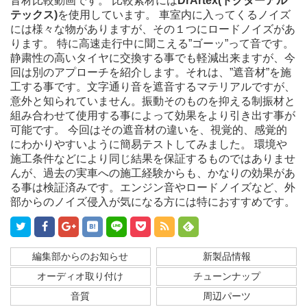
音材比較動画です。 比較素材には
DrArtex(ドクターアル
テックス)
を使用しています。 車室内に入ってくるノイズ
には様々な物がありますが、その１つにロードノイズがあ
ります。 特に高速走行中に聞こえる”ゴーッ”って音です。
静粛性の高いタイヤに交換する事でも軽減出来ますが、今
回は別のアプローチを紹介します。それは、”遮音材”を施
工する事です。文字通り音を遮音するマテリアルですが、
意外と知られていません。振動そのものを抑える制振材と
組み合わせて使用する事によって効果をより引き出す事が
可能です。 今回はその遮音材の違いを、視覚的、感覚的
にわかりやすいように簡易テストしてみました。 環境や
施工条件などにより同じ結果を保証するものではありませ
んが、過去の実車への施工経験からも、かなりの効果があ
る事は検証済みです。エンジン音やロードノイズなど、外
部からのノイズ侵入が気になる方には特におすすめです。
編集部からのお知らせ
新製品情報
オーディオ取り付け
チューンナップ
音質
周辺パーツ