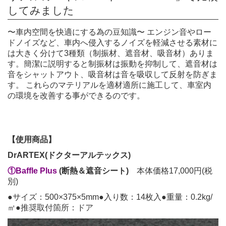
してみました
〜車内空間を快適にする為の豆知識〜 エンジン音やロー
ドノイズなど、車内へ侵入するノイズを軽減させる素材に
は大きく分けて3種類（制振材、遮音材、吸音材）ありま
す。簡潔に説明すると制振材は振動を抑制して、遮音材は
音をシャットアウト、吸音材は音を吸収して反射を防ぎま
す。 これらのマテリアルを適材適所に施工して、車室内
の環境を改善する事ができるのです。
【使用商品】
DrARTEX(ドクターアルテックス)
①Baffle Plus
(断熱＆遮音シート)
本体価格17,000円(税
別)
●サイズ：500×375×5mm●入り数：14枚入●重量：0.2kg/
㎡●推奨取付箇所：ドア