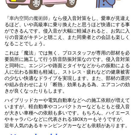
『車内空間の魔術師』
なら侵入音対策をし、愛車が見違え
るほど、いや高級車に乗り換えたと思うほど快適にする事
ができるんです。侵入音が大幅に軽減されると、お気に入
りの音楽がキチンと聴こえ、また同乗者との会話も楽しく
なることでしょう。
これは「魔法」では無く、プロスタッフが専用の部材を必
要箇所に施工して行う防音防振対策なのです。侵入音対策
と同時に、エンジンや路面とタイヤなどからの振動による
人に伝わる振動も軽減し、ストレス・疲れなどの健康被害
の少ない快適なドライブを実現します。また、部材の選択
や組み合わせにより「断熱」効果もある為、エアコンの効
きが良くなったりもします。
ハイブリッドカーや電気自動車などへの施工依頼が増えて
いますが、軽自動車やコンパクトカーなどもともと侵入音
が大きい車種への依頼も多いです。もちろん、ハイエース
やキャラバンなどに代表される1BOXカーもそうですが、
近年人気のあるキャンピングカーなども依頼があります。