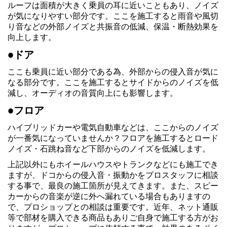
ルーフは面積が大きく乗員の耳に近いこともあり、ノイズ
が気になりやすい部分です。ここを施工すると雨音や風切
り音などの外部ノイズと共振音の低減、保温・断熱効果を
向上します。
●ドア
ここも乗員に近い部分である為、外部からの侵入音が気に
なる部分です。ここを施工するとサイドからのノイズを低
減し、オーディオの音質向上にも影響します。
●フロア
ハイブリッドカーや電気自動車などは、ここからのノイズ
が一番気になっていませんか？フロアを施工するとロード
ノイズ・石跳ね音など下部からのノイズを低減します。
上記以外にもホイールハウスやトランクなどにも施工でき
ますが、ドコからの侵入音・振動かをプロスタッフに相談
する事で、最良の施工箇所が見えてきます。また、スピー
カーからの音楽が逆に外へ漏れている場合もありますの
で、プロショップとの相談は重要です。近年、ネット通販
等で部材を購入できる商品もありご自身で施工する方がお