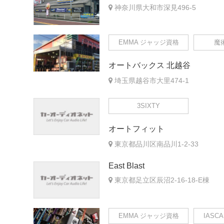
神奈川県大和市深見496-5
EMMA ジャッジ資格
魔
オートバックス 北越谷
埼玉県越谷市大里474-1
3SIXTY
オートフィット
東京都品川区南品川1-2-33
East Blast
東京都足立区辰沼2-16-18-E棟
EMMA ジャッジ資格
IASC