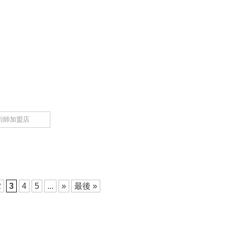
術師加盟店
2
3
4
5
...
»
最後 »