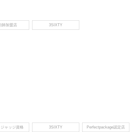
術師加盟店
3SIXTY
A ジャッジ資格
3SIXTY
Perfectpackage認定店