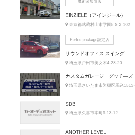
魔術師加盟店
EINZIELE（アインジール）
東京都武蔵村山市学園5-9-3-102
Perfectpackage認定店
サウンドオフィス スイング
埼玉県戸田市美女木4-28-20
カスタムガレージ グッチ―ズ
埼玉県さいたま市岩槻区馬込1513-
SDB
埼玉県久喜市本町6-13-12
ANOTHER LEVEL