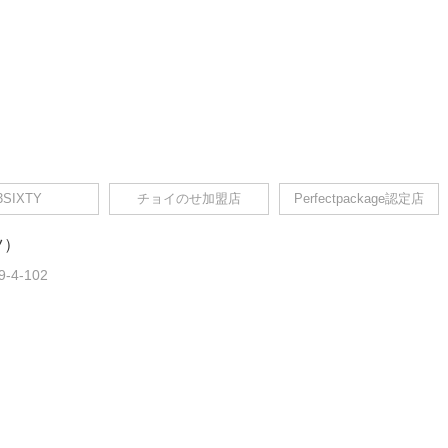
3SIXTY
チョイのせ加盟店
Perfectpackage認定店
ツ）
4-102