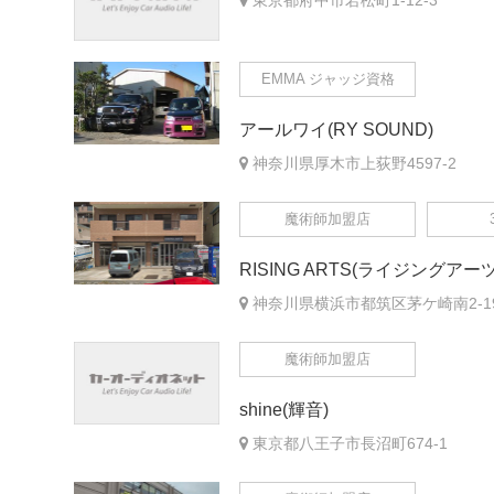
東京都府中市若松町1-12-3
EMMA ジャッジ資格
アールワイ(RY SOUND)
神奈川県厚木市上荻野4597-2
魔術師加盟店
RISING ARTS(ライジングアー
神奈川県横浜市都筑区茅ケ崎南2-19-
魔術師加盟店
shine(輝音)
東京都八王子市長沼町674-1