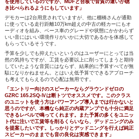
を使用しているのですが、MDFと合板で音質の違いが聴
き比べられるようにもしています」
デモカーは2台用意されていますが、他に棚橋さんが通勤
に使っている走行距離10万km超えの中古の軽カーにもオ
ーディオを組み、ベース車のグレードや状態にかかわらず
いい音にはいい環境作りがいかに大切であるかを体感して
もらっているそうです。
予算を少しでも抑えたいというのはユーザーにとっては当
然の気持ちですが、工賃を必要以上に削ってしまうと期待
していたような音質にはならず、結果的に予算すべてが無
駄になりかねません。とはいえ低予算でできるアプローチ
も考えてもらえるので心配は無用です。
「エントリー向けのスピーカーならグラウンドゼロの
GZRC 165.2SQ-Ⅳは断トツでオススメです。このクラス
のユニットを使う方はパワーアンプ導入までは行かないと
思うのですが、本機なら純正の内蔵アンプでも十分に満足
できるレベルで鳴ってくれます。また予算の多くをユニッ
ト代に注いで工賃等を削るくらいなら、デッドニングのみ
を提案したいです。しっかりとデッドニングを行えば純正
スピーカーのままでも音の良化は実感できます」