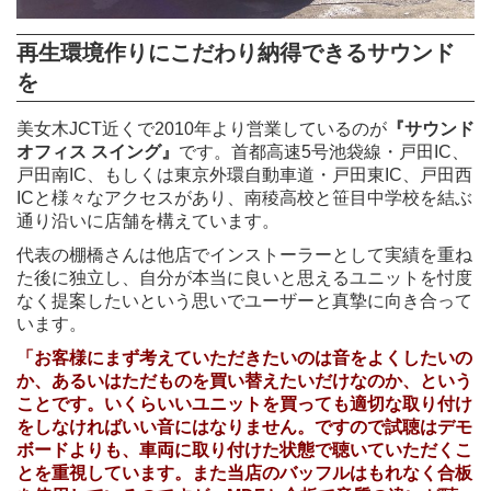
再生環境作りにこだわり納得できるサウンド
を
美女木JCT近くで2010年より営業しているのが
『サウンド
オフィス スイング』
です。首都高速5号池袋線・戸田IC、
戸田南IC、もしくは東京外環自動車道・戸田東IC、戸田西
ICと様々なアクセスがあり、南稜高校と笹目中学校を結ぶ
通り沿いに店舗を構えています。
代表の棚橋さんは他店でインストーラーとして実績を重ね
た後に独立し、自分が本当に良いと思えるユニットを忖度
なく提案したいという思いでユーザーと真摯に向き合って
います。
「お客様にまず考えていただきたいのは音をよくしたいの
か、あるいはただものを買い替えたいだけなのか、という
ことです。いくらいいユニットを買っても適切な取り付け
をしなければいい音にはなりません。ですので試聴はデモ
ボードよりも、車両に取り付けた状態で聴いていただくこ
とを重視しています。また当店のバッフルはもれなく合板