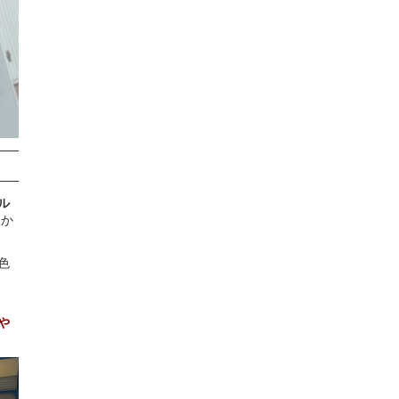
ル
ゆか
色
や