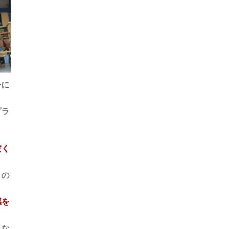
ーに
プラ
だく
トの
感を
くな