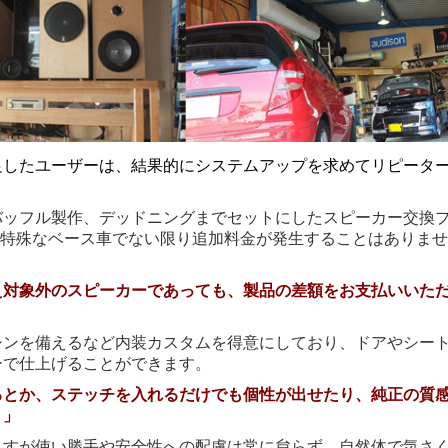
足したユーザーは、結果的にシステムアップを求めてリピータ
バッフル製作、デッドニングまでセットにしたスピーカー交換
ほど特殊なベース車でない限り追加料金が発生することはありませ
え対象外のスピーカーであっても、製品の差額をお支払いいた
シンを備えるなど内装カスタムを得意にしており、ドアやシー
ーで仕上げることができます。
るとか、ステッチを入れるだけでも個性が出せたり、純正の質
。」
ますが使い勝手や安全性への配慮は常に怠らず、自然体で気さ