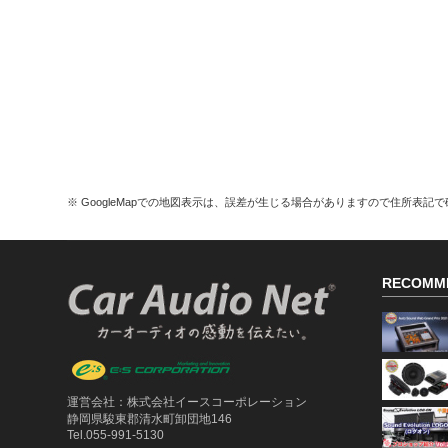
※ GoogleMapでの地図表示は、誤差が生じる場合がありますので住所表記
RECOMM
運営会社：株式会社イースコーポレーション
静岡県駿東郡清水町卸団地146
Tel.055-991-5130