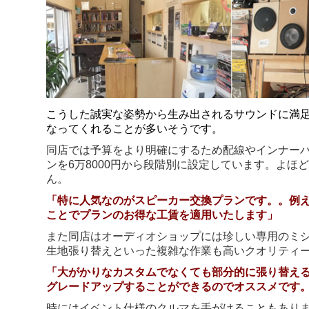
こうした誠実な姿勢から生み出されるサウンドに満
なってくれることが多いそうです。
同店では予算をより明確にするため配線やインナー
ンを6万8000円から段階別に設定しています。よ
ん。
「特に人気なのがスピーカー交換プランです。。例
ことでプランのお得な工賃を適用いたします」
また同店はオーディオショップには珍しい専用のミ
生地張り替えといった複雑な作業も高いクオリティ
「大がかりなカスタムでなくても部分的に張り替え
グレードアップすることができるのでオススメです
時にはイベント仕様のクルマを手がけることもあり