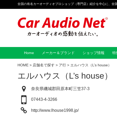
全国の有名カーオーディオプロショップ（専門店）紹介を中心に、全
Home
メーカー＆ブランド
ショップ情報
特
HOME
>
店舗名で探す
>
ア行
>
エルハウス（L’s house）
エルハウス（L’s house）
奈良県磯城郡田原本町三笠37-3
07443-4-3266
http://www.lhouse1998.jp/