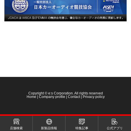
Copyright © e:s Corporation. All rights reserved
Home
|
Company profile
|
Contact
|
Privacy policy
店舗検索
新製品情報
特集記事
公式アプリ