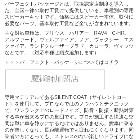
パーフェクトパッケージとは、取扱認定店制度を導入し
た、全国一律の取付工賃にて提供している、車種別の専用
スピーカーキットです。価格にはスピーカー本体、取付に
必要なパーツ、基本取付工賃など全てが含まれています。
主な対応車種は、プリウス、ハリアー、
RAV4
、
C-HR
、
アルファード、ヴェルファイア、ノア、ヴォクシー、エス
クァイア、ランドクルーザープラド、カローラ、ヴィッツ
などです。（対応車種は順次追加します）
＞＞＞パーフェクト・パッケージについてはコチラ
専用マテリアルであるSILENT COAT（サイレントコー
ト）を使用して、プロならではのノウハウとテクニック
で、ワンランク上のロードノイズ、防音・防振・断熱対策
する事が出来るプロの集団です。プロが施工する快適な空
間は単に車を静かにするだけではありません。愛車に乗る
のが楽しくなり、長距離運転でも疲れにくくなります。同
乗者の方にとっても、ストレスのない楽しいドライブにな