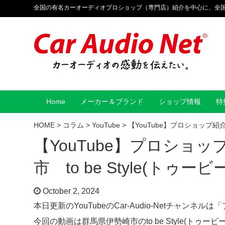
全国の有名カーオーディオプロショップ（専門店）紹介を中心に、全
Home
メーカー＆ブランド
ショップ情報
特
HOME
>
コラム
>
YouTube
>
【YouTube】プロショップ紹介
【YouTube】プロショッ
市 to be Style(トゥ
October 2, 2024
本日更新のYouTubeのCar-Audio-Netチャン
今回の動画は群馬県伊勢崎市のto be Style(トゥー