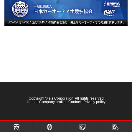
Copyright © e:s Corporation. All rights reserved
Home
|
Company profile
|
Contact
|
Privacy policy