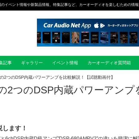
国のイベント情報や新製品情報、特集記事など、カーオーディオを楽しむための情報
集記事
ギャラリー
イベント情報
カーオーディオ質問箱
ensionの2つのDSP内蔵パワーアンプを比較解説！【試聴動画付】
sionの2つのDSP内蔵パワーアンプ
】
解説します！
AB”と6chDSP内蔵D級アンプ”DSP-680AMPV2”の違いを簡潔に