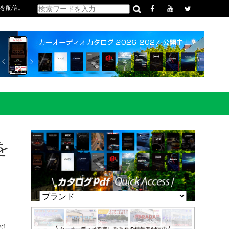
を配信。
を
解説