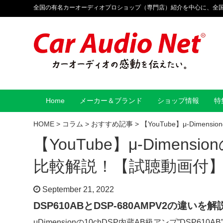
全国の有名カーオーディオプロショップ（専門店）紹介を中心に、全
Home
メーカー＆ブランド
ショップ情報
特
HOME
>
コラム
>
おすすめ記事
>
【YouTube】μ-Dim
【YouTube】μ-Dimen
比較解説！【試聴動画付
September 21, 2022
DSP610ABとDSP-680AMPV2の違いを
μDimensionの10chDSP内蔵AB級アンプ”DSP610