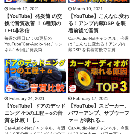
March 17, 2021
March 10, 2021
【YouTube】発炎筒 の交
【YouTube】こんなに変わ
換で音質改善 ！ 6種類の
る！アンプ内蔵DSP を装
LED非常信...
着前後で音質...
毎週水曜日17：00更新の
Car-Audio-Netチャンネル、今週
YouTube”Car-Audio-Netチャン
は "こんなに変わる！アンプ内
ネル” 今回は“発炎筒 ...
蔵DSP を装着前後で音質...
February 24, 2021
February 17, 2021
【YouTube】ドアのデッド
【YouTube】スピーカー、
ニング 4つの工程＋αの音
パワーアンプ、サブウーフ
質を比較！【...
ァー が壊れる...
Car-Audio-Netチャンネル、今週
Car-Audio-Netチャンネル、今週
は “ドアのデッドニング 4つの工
は “スピーカー、パワーアン