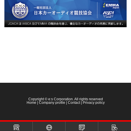
Copyright © e:s Corporation. All rights reserved
Home
|
Company profile
|
Contact
|
Privacy policy