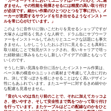
「カーオーディオにおいてユニットはパーツのひとつに過
ぎません。その性能を発揮させるには精度の高い取り付け
が必須です。細かい作業のひとつひとつを丁寧に行い、メ
ーカーが意図するサウンドを引き出せるようなインストー
ルを常に心がけています。」
このように音作りに強いこだわりを見せるショップですが
大塚さんは明るく気さくな人柄で、ドラム缶にサブウーフ
ァーをインストールしてみたりとユニークな話題にも事欠
きません。しかしこうしたおふざけに見えることも真剣に
取り組むことで知見がストックされ、長いキャリアで培っ
た経験値に厚みをもたらし新しいアイデアの源ともなって
いくのです。
そうした深い見識を存分に活かしたインストール作業は、
ベース車の構造やユニットの素材まで考慮して入念に行わ
れ、決して安っぽさを感じさせることはなく高いデザイン
性にもあふれています。またユーザーに対するきめ細やか
な配慮も見逃せません。
「音がいいのは当たり前のことで、それに加えてカッコよ
さ、使いやすさ、そして安全性まで気をつかって取り付け
を行っています。またケーブルはどこの配線なのかをひと