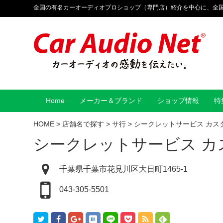
全国の有名カーオーディオプロショップ（専門店）紹介を中心に、全
Home
メーカー＆ブランド
ショップ情報
特
HOME
>
店舗名で探す
>
サ行
>
シークレットサービス カス
シークレットサービス 
千葉県千葉市花見川区大日町1465-1
043-305-5501