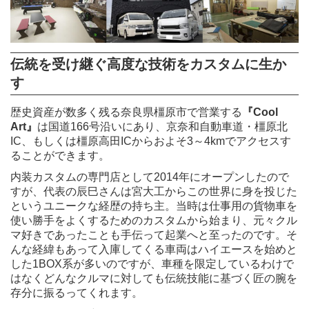
伝統を受け継ぐ高度な技術をカスタムに生か
す
歴史資産が数多く残る奈良県橿原市で営業する
『Cool
Art』
は国道166号沿いにあり、京奈和自動車道・橿原北
IC、もしくは橿原高田ICからおよそ3～4kmでアクセスす
ることができます。
内装カスタムの専門店として2014年にオープンしたので
すが、代表の辰巳さんは宮大工からこの世界に身を投じた
というユニークな経歴の持ち主。当時は仕事用の貨物車を
使い勝手をよくするためのカスタムから始まり、元々クル
マ好きであったことも手伝って起業へと至ったのです。そ
んな経緯もあって入庫してくる車両はハイエースを始めと
した1BOX系が多いのですが、車種を限定しているわけで
はなくどんなクルマに対しても伝統技能に基づく匠の腕を
存分に振るってくれます。