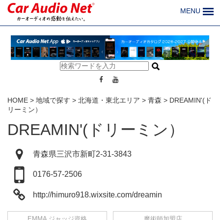
MENU
HOME
>
地域で探す
>
北海道・東北エリア
>
青森
>
DREAMIN'(ド
リーミン）
DREAMIN'(ドリーミン）
青森県三沢市新町2-31-3843
0176-57-2506
http://himuro918.wixsite.com/dreamin
EMMA ジャッジ資格
魔術師加盟店