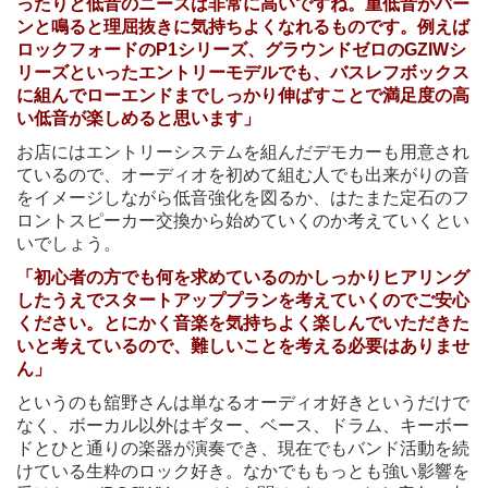
ったりと低音のニーズは非常に高いですね。重低音がバー
ンと鳴ると理屈抜きに気持ちよくなれるものです。例えば
ロックフォードのP1シリーズ、グラウンドゼロのGZIWシ
リーズといったエントリーモデルでも、バスレフボックス
に組んでローエンドまでしっかり伸ばすことで満足度の高
い低音が楽しめると思います」
お店にはエントリーシステムを組んだデモカーも用意され
ているので、オーディオを初めて組む人でも出来がりの音
をイメージしながら低音強化を図るか、はたまた定石のフ
ロントスピーカー交換から始めていくのか考えていくとい
いでしょう。
「初心者の方でも何を求めているのかしっかりヒアリング
したうえでスタートアッププランを考えていくのでご安心
ください。とにかく音楽を気持ちよく楽しんでいただきた
いと考えているので、難しいことを考える必要はありませ
ん」
というのも舘野さんは単なるオーディオ好きというだけで
なく、ボーカル以外はギター、ベース、ドラム、キーボー
ドとひと通りの楽器が演奏でき、現在でもバンド活動を続
けている生粋のロック好き。なかでももっとも強い影響を