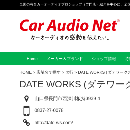
全国の有名カーオーディオプロショップ（専門店）紹介を中心に、全
Home
メーカー＆ブランド
ショップ情報
特
HOME
>
店舗名で探す
>
タ行
>
DATE WORKS (ダテワーク
DATE WORKS (ダテワー
山口県長門市西深川板持3939-4
0837-27-0078
http://date-ws.com/