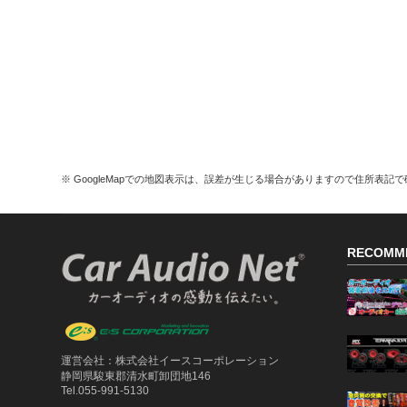
※ GoogleMapでの地図表示は、誤差が生じる場合がありますので住所表記
RECOMM
運営会社：株式会社イースコーポレーション
静岡県駿東郡清水町卸団地146
Tel.055-991-5130