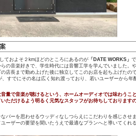
案
由しておよそ２kmほどのところにあるのが
「DATE WORKS」
からの音楽好きで、学生時代には音響工学を学んでいました。
プの店長まで勤め上げた後に独立してこのお店を起ち上げたの
すが、すでにその名は広く知れ渡っており、若いユーザーから年
大音量で音楽が聴けるという、ホームオーディオでは味わうこ
ていただけるよう明るく元気なスタッフがお待ちしております
ンなバーを思わせるウッディなしつらえにこだわりを感じさせ
てユーザーの要望を聞いたうえで最適なプランへと導いてくれ