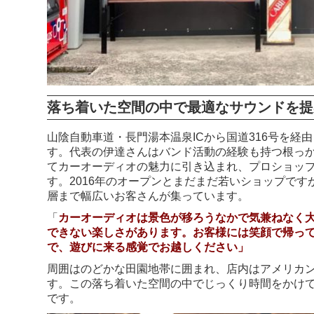
落ち着いた空間の中で最適なサウンドを提
山陰自動車道・長門湯本温泉ICから国道316号を経
す。代表の伊達さんはバンド活動の経験も持つ根っ
てカーオーディオの魅力に引き込まれ、プロショッ
す。2016年のオープンとまだまだ若いショップで
層まで幅広いお客さんが集っています。
「
カーオーディオは景色が移ろうなかで気兼ねなく
できない楽しさがあります。お客様には笑顔で帰っ
で、遊びに来る感覚でお越しください」
周囲はのどかな田園地帯に囲まれ、店内はアメリカ
す。この落ち着いた空間の中でじっくり時間をかけ
です。