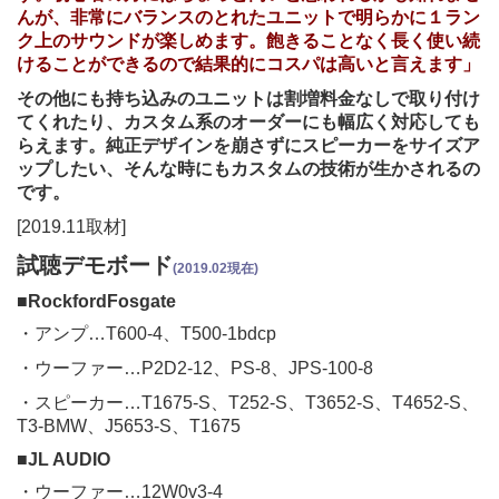
んが、非常にバランスのとれたユニットで明らかに１ラン
ク上のサウンドが楽しめます。飽きることなく長く使い続
けることができるので結果的にコスパは高いと言えます」
その他にも持ち込みのユニットは割増料金なしで取り付け
てくれたり、カスタム系のオーダーにも幅広く対応しても
らえます。純正デザインを崩さずにスピーカーをサイズア
ップしたい、そんな時にもカスタムの技術が生かされるの
です。
[2019.11取材]
試聴デモボード
(2019.02現在)
■RockfordFosgate
・アンプ…T600-4、T500-1bdcp
・ウーファー…P2D2-12、PS-8、JPS-100-8
・スピーカー…T1675-S、T252-S、T3652-S、T4652-S、
T3-BMW、J5653-S、T1675
■JL AUDIO
・ウーファー…12W0v3-4