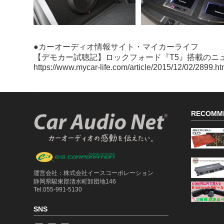
●カーオーディオ情報サイト・マイカーライフ
【デモカー試聴記】ロックフォード『T5』搭載のニ
https://www.mycar-life.com/article/2015/12/02/2899.ht
RECOMM
運営会社：株式会社イースコーポレーション
静岡県駿東郡清水町卸団地146
Tel.055-991-5130
SNS