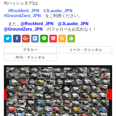
#(ハッシュタグ)は
#Rockford_JPN
#JLaudio_JPN
#GroundZero_JPN
をご利用ください。
また、
@Rockford_JPN
@JLaudio_JPN
@GroundZero_JPN
のフォローもお忘れなく！
デモカー
イース・チャンネル
ACG・チャンネル