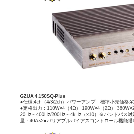
GZUA 4.150SQ-Plus
●仕様:4ch（4/3/2ch）パワーアンプ 標準小売価格:¥1
●定格出力：110W×4（4Ω） 190W×4（2Ω） 38
20Hz～400Hz/200Hz～4kHz（×10）※バンドパ
量：40A×2●バリアブルバイアスコントロール機能搭