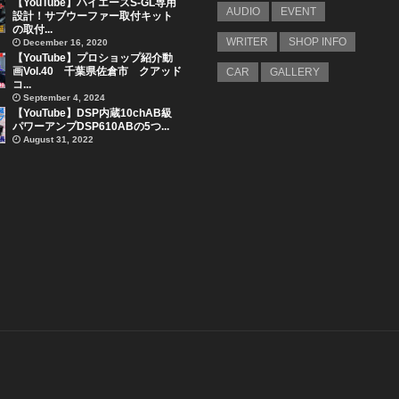
【YouTube】ハイエースS-GL専用
AUDIO
EVENT
設計！サブウーファー取付キット
の取付...
WRITER
SHOP INFO
December 16, 2020
【YouTube】プロショップ紹介動
画Vol.40 千葉県佐倉市 クアッド
CAR
GALLERY
コ...
September 4, 2024
【YouTube】DSP内蔵10chAB級
パワーアンプDSP610ABの5つ...
August 31, 2022