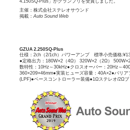
4.150SQ-Plus」
がグランプリを受賞しました。
主催：
株式会社ステレオサウンド
掲載：
Auto Sound Web
GZUA 2.250SQ-Plus
仕様：2ch（2/1ch）パワーアンプ 標準小売価格:¥13
●定格出力：180W×2（4Ω） 320W×2（2Ω） 500W
数特性：10Hz～30kHz●クロスオーバー：20Hz～400
360×209×46mm●実装ヒューズ容量：40A×2
(LPF)●ベースコントローラー装備●1Ωステレオ/2Ω