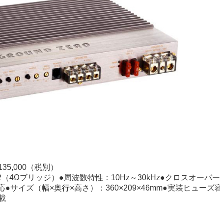
35,000（税別）
0W×2（4Ωブリッジ）●周波数特性：10Hz～30kHz●クロスオーバ
ス対応●サイズ（幅×奥行×高さ）：360×209×46mm●実装ヒューズ
載