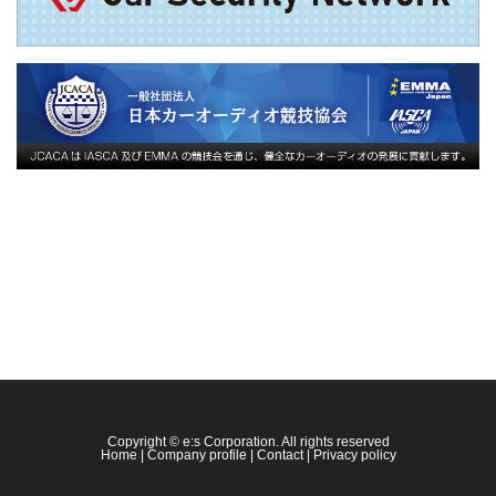
Copyright © e:s Corporation. All rights reserved
Home
|
Company profile
|
Contact
|
Privacy policy