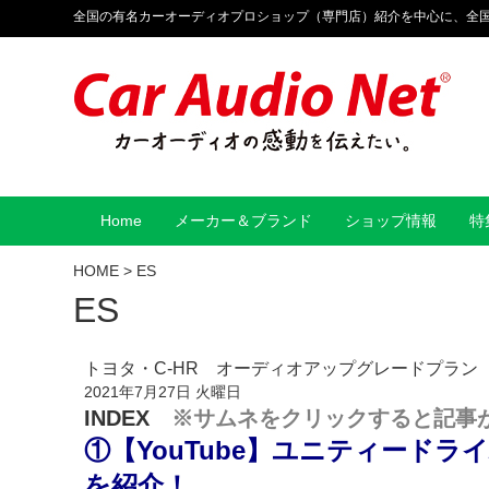
全国の有名カーオーディオプロショップ（専門店）紹介を中心に、全
Home
メーカー＆ブランド
ショップ情報
特
HOME
>
ES
ES
トヨタ・C-HR オーディオアップグレードプラン
2021年7月27日 火曜日
INDEX
※サムネをクリックすると記事
①【YouTube】
ユニティードライ
を紹介！