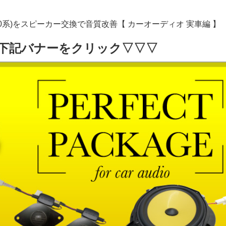
30系)をスピーカー交換で音質改善【 カーオーディオ 実車編 】
下記バナーをクリック▽▽▽