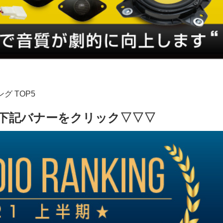
グ TOP5
下記バナーをクリック▽▽▽