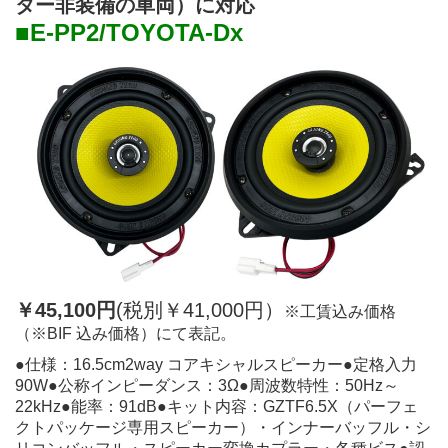
ター非装備の車両）に対応
■
E-PP2/TOYOTA-Dx
￥45,100円
(税別￥41,000円）
※工賃込み価格
（※BIF 込み価格）にて表記。
●仕様：16.5cm2way コアキシャルスピーカー●定格入力
90W●公称インピーダンス：3Ω●周波数特性：50Hz～
22kHz●能率：91dB●キット内容：GZTF6.5X（パーフェ
クトパッケージ専用スピーカー）・インナーバッフル・シ