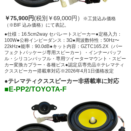
￥75,900円
(税別￥69,000円）
※工賃込み価格
（※BIF 込み価格）にて表記。
●仕様：16.5cm2way セパレートスピーカー●定格入力：
100W●公称インピーダンス：3Ω●周波数特性：50Hz〜
22kHz●能率：90.0dB●キット内容：GZTC165.2X（パー
フェクトパッケージ専用スピーカー）・インナーバッフ
ル・シリコンバッフル・専用ツイーターマウント・スピー
カー変換カプラー・各種ビス●認定店専売品※テレマティ
クススピーカー搭載車対応※2026年4月1日価格改定
●テレマティクススピーカー非搭載車に対応
■
E-PP2/TOYOTA-F