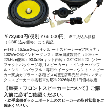
￥72,600円
(税別￥66,000円）
※工賃込み価格
（※BIF 込み価格）にて表記。
●仕様：16.5cm2way セパレートスピーカー●定格入力：
100W●公称インピーダンス：3Ω●周波数特性：50Hz〜
22kHz●能率：90.0dB●キット内容：GZTC165.2X（パー
フェクトパッケージ専用スピーカー）・インナーバッフ
ル・シリコンバッフル・専用ツイーターマウント・スピー
カー変換カプラー・各種ビス●認定店専売品※テレマティ
クススピーカー非搭載車対応※2026年4月1日価格改定
【重要・フロントスピーカーについて】
ご購
入前に必ずご確認ください。
・助手席側ダッシュボード上のスピーカーの取付状態をご
確認ください。