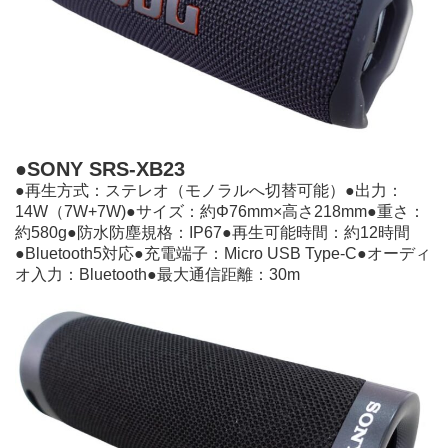
●SONY SRS-XB23
●再⽣⽅式：ステレオ（モノラルへ切替可能）●出⼒：
14W（7W+7W)●サイズ：約Φ76mm×高さ218mm●重さ：
約580g●防⽔防塵規格：IP67●再⽣可能時間：約12時間
●Bluetooth5対応●充電端⼦：Micro USB Type-C●オーディ
オ⼊⼒：Bluetooth●最⼤通信距離：30m