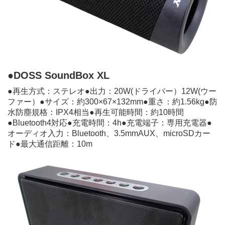
●DOSS SoundBox XL
●再⽣⽅式：ステレオ●出⼒：20W(ドライバー）12W(ウー
ファー）●サイズ：約300×67×132mm●重さ：約1.56kg●防
⽔防塵規格：IPX4相当●再⽣可能時間：約10時間
●Bluetooth4対応●充電時間：4h●充電端⼦：専用充電器●
オーディオ⼊⼒：Bluetooth、3.5mmAUX、microSDカー
ド●最⼤通信距離：10m