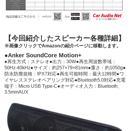
【今回紹介したスピーカー各種詳細】
※画像クリックでAmazonの紹介ページに移動します。
●
Anker SoundCore Motion+
●再⽣⽅式：ステレオ●出⼒：30W●再⽣周波数帯域：
50Hz-40kHz●サイズ：約257×79×81mm●重さ：約1050g●
防⽔防塵規格：IPX7対応●再⽣可能時間：最⼤12時間●ワ
イヤレスステレオペアリング対応●Bluetooth5.0対応●充電
端⼦：Micro USB Type-C●オーディオ⼊⼒：Bluetooth、
3.5mmAUX