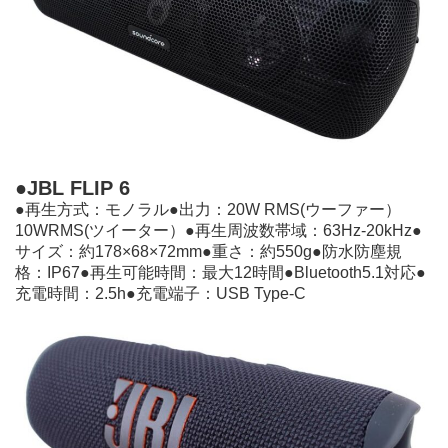
●JBL FLIP 6
●再⽣⽅式：モノラル●出⼒：20W RMS(ウーファー）
10WRMS(ツイーター）●再⽣周波数帯域：63Hz-20kHz●
サイズ：約178×68×72mm●重さ：約550g●防⽔防塵規
格：IP67●再⽣可能時間：最⼤12時間●Bluetooth5.1対応●
充電時間：2.5h●充電端⼦：USB Type-C