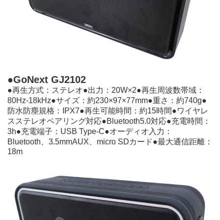
●GoNext GJ2102
●再⽣⽅式：ステレオ●出⼒：20W×2●再⽣周波数帯域：
80Hz-18kHz●サイズ：約230×97×77mm●重さ：約740g●
防⽔防塵規格：IPX7●再⽣可能時間：約15時間●ワイヤレ
スステレオペアリング対応●Bluetooth5.0対応●充電時間：
3h●充電端⼦：USB Type-C●オーディオ⼊⼒：
Bluetooth、3.5mmAUX、micro SDカード●最⼤通信距離：
18m