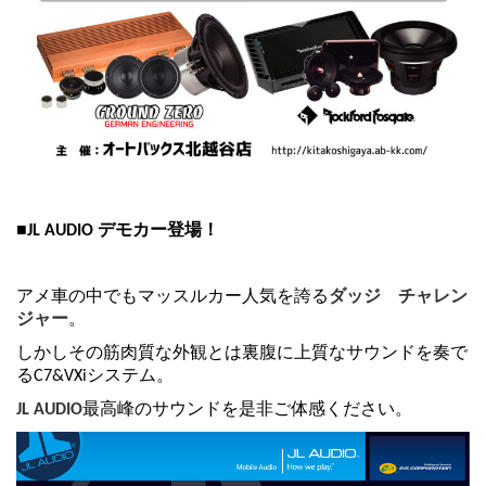
■JL AUDIO デモカー登場！
アメ車の中でもマッスルカー人気を誇る
ダッジ チャレン
ジャー
。
しかしその筋肉質な外観とは裏腹に上質なサウンドを奏で
るC7&VXiシステム。
JL AUDIO
最高峰のサウンドを是非ご体感ください。