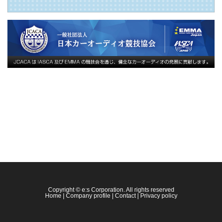
Copyright © e:s Corporation. All rights reserved
Home
|
Company profile
|
Contact
|
Privacy policy