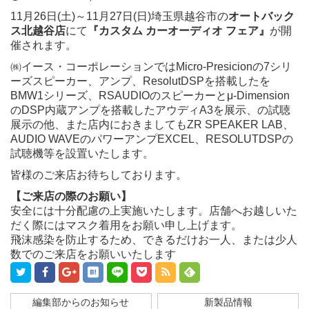
11月26日(土)～11月27日(日)埼玉県越谷市の
オートバック
ス北越谷店
にて
『カスタム カーオーディオ フェア』
が開
催されます。
㈱イース・コーポレーションではMicro-Presicionの7シリ
ーズスピーカー、アンプ、ResolutDSPを搭載したを
BMW1シリーズ、RSAUDIOのスピーカーとμ-Dimension
のDSP内蔵アンプを搭載したアウディA3を展示、の試聴
展示の他、また店内におきましてもZR SPEAKER LAB、
AUDIO WAVEのパワーアンプEXCEL、RESOLUTDSPの
試聴機等を設置いたします。
皆様のご来店お待ちしております。
【ご来店の際のお願い】
安全には十分配慮の上実施いたします。店舗へお越しいた
だく際にはマスク着用をお願い申し上げます。
飛沫感染を防止するため、できるだけお一人、または少人
数でのご来店をお願いいたします
編集部からのお知らせ
新製品情報