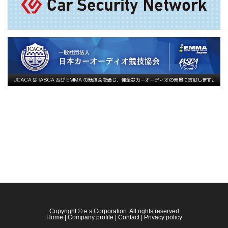
Copyright © e:s Corporation. All rights reserved
Home
|
Company profile
|
Contact
|
Privacy policy