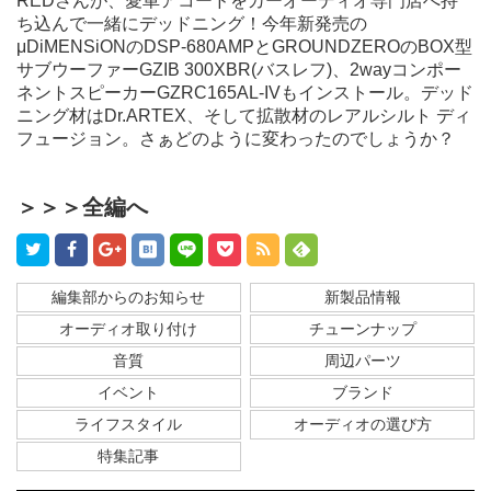
REDさんが、愛車アコードをカーオーディオ専門店へ持
ち込んで一緒にデッドニング！今年新発売の
μDiMENSiONのDSP-680AMP
とGROUNDZEROの
BOX型
サブウーファーGZIB 300XBR(バスレフ)
、
2wayコンポー
ネントスピーカーGZRC165AL-IV
もインストール。デッド
ニング材はDr.ARTEX、そして拡散材のレアルシルト ディ
フュージョン。さぁどのように変わったのでしょうか？
＞＞＞全編へ
編集部からのお知らせ
新製品情報
オーディオ取り付け
チューンナップ
音質
周辺パーツ
イベント
ブランド
ライフスタイル
オーディオの選び方
特集記事