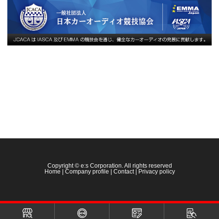
Copyright © e:s Corporation. All rights reserved
Home
|
Company profile
|
Contact
|
Privacy policy