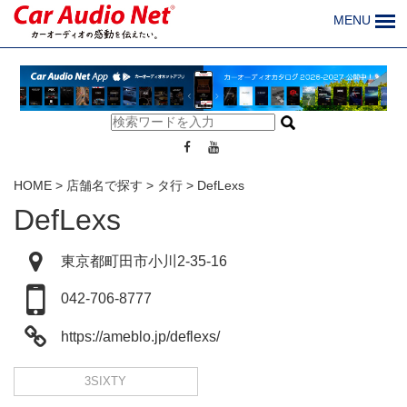
MENU
HOME
>
店舗名で探す
>
タ行
>
DefLexs
DefLexs
東京都町田市小川2-35-16
042-706-8777
https://ameblo.jp/deflexs/
3SIXTY