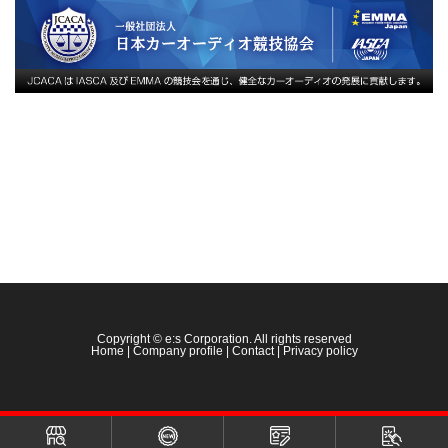
Copyright © e:s Corporation. All rights reserved
Home
|
Company profile
|
Contact
|
Privacy policy