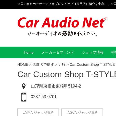
全国の有名カーオーディオプロショップ（専門店）紹介を中心に、全
Home
メーカー＆ブランド
ショップ情報
特
HOME
>
店舗名で探す
>
カ行
>
Car Custom Shop T-STYLE
Car Custom Shop T-STYL
山形県東根市東根甲5194-2
0237-53-0701
EMMA ジャッジ資格
IASCA ジャッジ資格