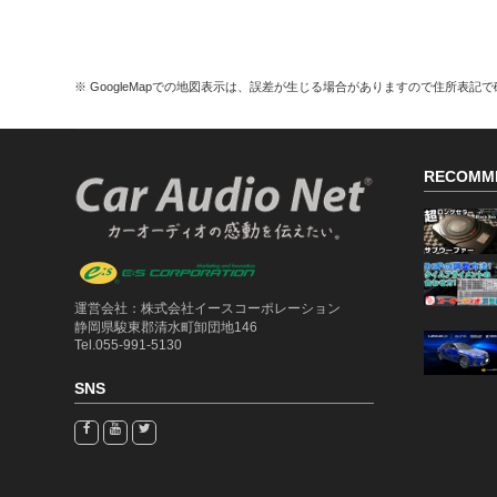
※ GoogleMapでの地図表示は、誤差が生じる場合がありますので住所表記
RECOMM
運営会社：株式会社イースコーポレーション
静岡県駿東郡清水町卸団地146
Tel.055-991-5130
SNS