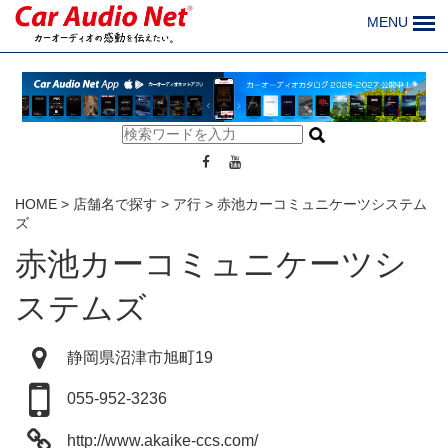
MENU
HOME
>
店舗名で探す
>
ア行
>
赤池カーコミュニケーツシステム
ズ
赤池カーコミュニケーツシ
ステムズ
静岡県沼津市旭町19
055-952-3236
http://www.akaike-ccs.com/