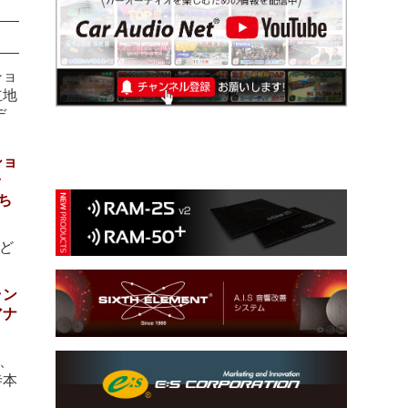
ショ
立地
デ
ショ
ッ
ち
ど
ラン
アナ
、
寺本