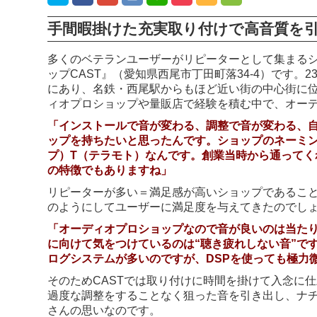
手間暇掛けた充実取り付けで高音質を
多くのベテランユーザーがリピーターとして集まる
ップCAST』（愛知県西尾市丁田町落34-4）です。
にあり、名鉄・西尾駅からもほど近い街の中心街に位
ィオプロショップや量販店で経験を積む中で、オー
「インストールで音が変わる、調整で音が変わる、
ップを持ちたいと思ったんです。ショップのネーミン
プ）T（テラモト）なんです。創業当時から通って
の特徴でもありますね」
リピーターが多い＝満足感が高いショップであること
のようにしてユーザーに満足度を与えてきたのでし
「オーディオプロショップなので音が良いのは当た
に向けて気をつけているのは“聴き疲れしない音”で
ログシステムが多いのですが、DSPを使っても極力
そのためCASTでは取り付けに時間を掛けて入念に
過度な調整をすることなく狙った音を引き出し、ナ
さんの思いなのです。