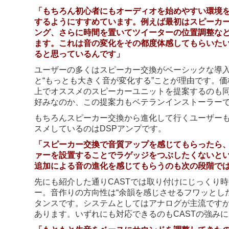
「もちろん初心者にもオーディオを始めやすい環境
するようにすすめています。例えば最初はスピーカ
ング、さらに時間を置いてツイーターの位置調整な
ます。これは音の変化をその都度体感してもらいた
ると思っているんです」
ユーザーの多くはスピーカー交換がベーシックな導
と“もっとも大きく音が変化する”ことが理由です。
上でオススメのスピーカーユニットを提案するのも
好みなのか、この提案力もベテランインストーラー
もちろんスピーカー交換から進化して行くユーザー
スメしているのはDSPアンプです。
「スピーカー交換で音質アップを感じてもらったら、
ァーを設置することでラゲッジをつぶしたくないとい
追加による音の進化を感じてもらうのも次の段階で
先にも紹介した通りCASTでは取り付けにじっくり
ー。音作りの方向性は“余韻を感じさせるフワッとし
タンスです。システムとしてはアナログが主流ですが
あります。いずれにも対応できるのもCASTの強み