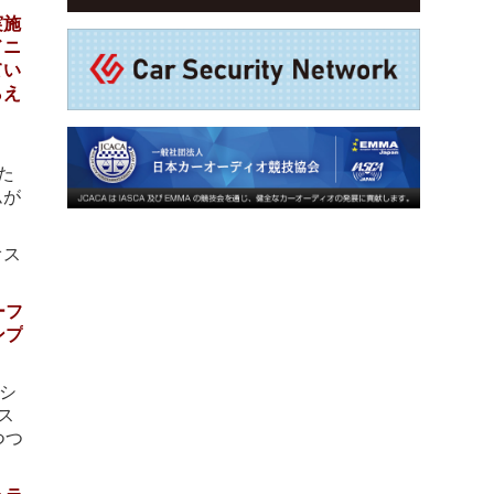
実施
ドニ
てい
らえ
た
ムが
オス
ーフ
ンプ
シ
ス
つつ