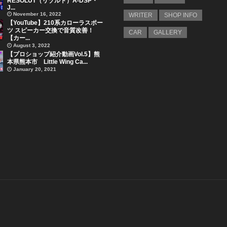
RESOLUT（リゾルト）A-DSP・
J...
November 16, 2022
WRITER
SHOP INFO
【YouTube】210系カローラスポー
ツ スピーカー交換で音質改善！
CAR
GALLERY
【カー...
August 3, 2022
【プロショップ紹介動画Vol.5】熊
本県熊本市 Little Wing Ca...
January 20, 2021