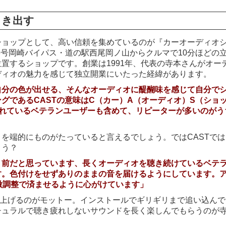
引き出す
ショップとして、高い信頼を集めているのが『カーオーディオ
23号岡崎バイパス・道の駅西尾岡ノ山からクルマで10分ほどの
置するショップです。創業は1991年、代表の寺本さんがオー
ディオの魅力を感じて独立開業にいたった経緯があります。
自分の色が出せる、そんなオーディオに醍醐味を感じて自分で
グであるCASTの意味はC（カー）A（オーディオ）S（ショ
くれているベテランユーザーも含めて、リピーターが多いのがう
を端的にものがたっていると言えるでしょう。ではCASTでは
ょう？
り前だと思っています、長くオーディオを聴き続けているベテ
す。色付けをせずありのままの音を届けるようにしています。
微調整で済ませるように心がけています」
仕上げるのがモットー。インストールでギリギリまで追い込んで
チュラルで聴き疲れしないサウンドを長く楽しんでもらうのが