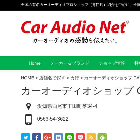
全国の有名カーオーディオプロショップ（専門店）紹介を中心に、全
Home
メーカー＆ブランド
ショップ情報
特
HOME
>
店舗名で探す
>
カ行
>
カーオーディオショップ CA
カーオーディオショップ C
愛知県西尾市丁田町落34-4
0563-54-3622