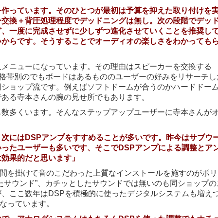
を作っています。そのひとつが最初は予算を抑えた取り付けを
ー交換＋背圧処理程度でデッドニングは無し。次の段階でデッ
ど、一度に完成させずに少しずつ進化させていくことを推奨し
いからです。そうすることでオーディオの楽しさをわかっても
入メニューになっています。その理由はスピーカーを交換する
価格帯別のでもボードはあるもののユーザーの好みをリサーチし
同ショップ流です。例えばソフトドームが合うのかハードドー
である寺本さんの腕の見せ所でもあります。
も数多くいます。そんなステップアップユーザーに寺本さんが
次にはDSPアンプをすすめることが多いです。昨今はサブウ
ったユーザーも多いです、そこでDSPアンプによる調整とア
は効果的だと思います」
時間を掛けて音のこだわった上質なインストールを施すのがポリ
たサウンド”、カチッとしたサウンドでは無いのも同ショップの
、ここ数年はDSPを積極的に使ったデジタルシステムも増え
になっています。