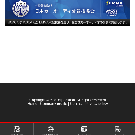
Copyright © e:s Corporation. All rights reserved
Home
|
Company profile
|
Contact
|
Privacy policy