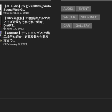
【JL audio】C7とVX800/8iがAuto
AUDIO
EVENT
Sound Web G...
December 6, 2018
WRITER
SHOP INFO
【2022年度版】21箇所のクルマの
ノイズ対策をそれぞれご紹介、
DrART...
CAR
GALLERY
June 17, 2022
【YouTube】デッドニング 21の施
工場所を紹介！必要枚数から貼り
方まで...
February 3, 2021