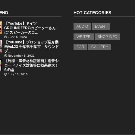
END
HOT CATEGORIES
【YouTube】ドイツ
AUDIO
EVENT
GROUNDZEROのピーターさん
に"スピーカーのコ...
WRITER
SHOP INFO
June 5, 2024
【YouTube】プロショップ紹介動
画Vol.23 千葉県千葉市 サウンド
CAR
GALLERY
プ...
November 9, 2022
【制振・遮音材検証動画】雨音や
ロードノイズ対策等に効果絶大！
StP編
July 19, 2019