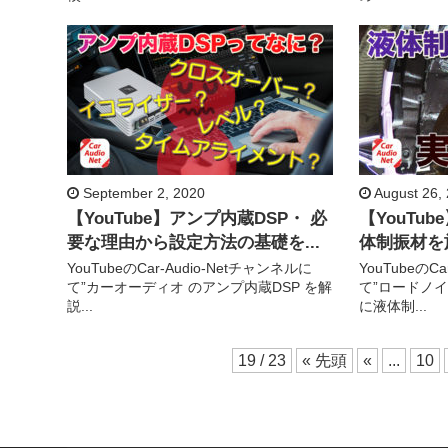
September 2, 2020
August 26,
【YouTube】アンプ内蔵DSP・ 必
【YouTu
要な理由から設定方法の基礎を...
体制振材を
YouTubeのCar-Audio-Netチャンネルに
YouTubeのC
て”カーオーディオ のアンプ内蔵DSP を解
て”ロードノ
説...
に液体制...
19 / 23
« 先頭
«
...
10