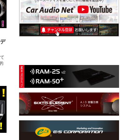
ーデ
にて
的