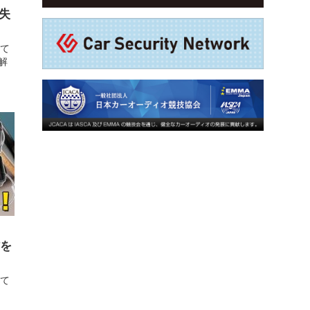
の失
にて
解
材を
にて
し