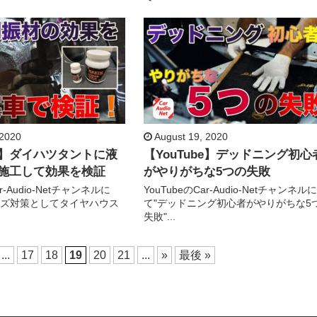
 2020
August 19, 2020
be】ダイハツタントに液
【YouTube】デッドニング初心
施工して効果を検証
がやりがちな5つの失敗
ar-Audio-Netチャンネルに
YouTubeのCar-Audio-Netチャンネルに
イズ対策としてタイヤハウス
て"デッドニング初心者がやりがちな5
失敗"...
...
17
18
19
20
21
...
»
最後 »