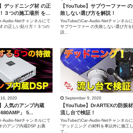
be】デッドニング材 の正
【YouTube】サブウーファー 
３つの施工場所 を...
敗しない選び方を解説！
ar-Audio-Netチャンネルにて
YouTubeのCar-Audio-Netチャンネル
材 の正しい貼り方！３つの
サブウーファー の失敗しない選び方を
説...
16, 2020
September 9, 2020
be】人気のアンプ内蔵
【YouTube】DrARTEXの防振
680AMP」 5...
流し台で検証！
ar-Audio-Netチャンネルにて
YouTubeのCar-Audio-Netチャンネル
オのアンプ内蔵DSP お薦
”デッドニング の材料を車以外に施工
て...