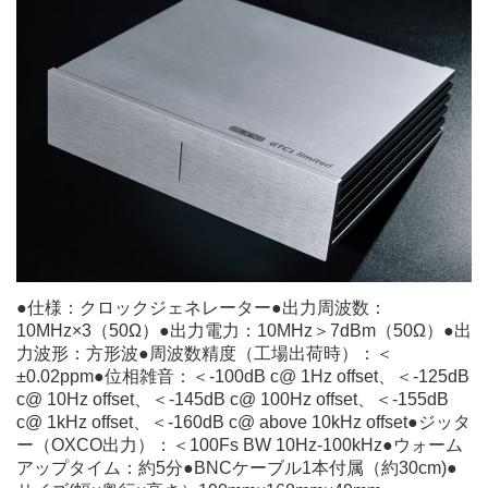
●仕様：クロックジェネレーター●出力周波数：
10MHz×3（50Ω）●出力電力：10MHz＞7dBm（50Ω）●出
力波形：方形波●周波数精度（工場出荷時）：＜
±0.02ppm●位相雑音：＜-100dB c@ 1Hz offset、＜-125dB
c@ 10Hz offset、＜-145dB c@ 100Hz offset、＜-155dB
c@ 1kHz offset、＜-160dB c@ above 10kHz offset●ジッタ
ー（OXCO出力）：＜100Fs BW 10Hz-100kHz●ウォーム
アップタイム：約5分●BNCケーブル1本付属（約30cm)●