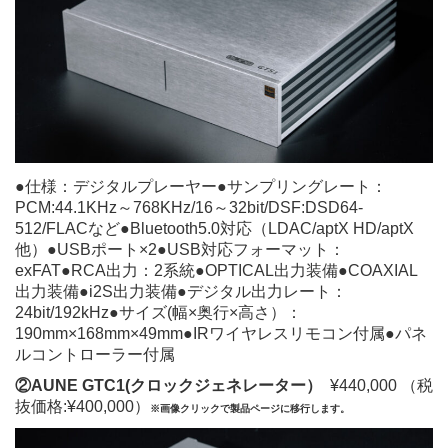
●仕様：デジタルプレーヤー●サンプリングレート：
PCM:44.1KHz～768KHz/16～32bit/DSF:DSD64-
512/FLACなど●Bluetooth5.0対応（LDAC/aptX HD/aptX
他）●USBポート×2●USB対応フォーマット：
exFAT●RCA出力：2系統●OPTICAL出力装備●COAXIAL
出力装備●i2S出力装備●デジタル出力レート：
24bit/192kHz●サイズ(幅×奥行×高さ）：
190mm×168mm×49mm●IRワイヤレスリモコン付属●パネ
ルコントローラー付属
②AUNE GTC1(クロックジェネレーター）
¥440,000 （税
抜価格:¥400,000）
※画像クリックで製品ページに移行します。