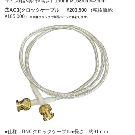
サイズ(幅×奥行×高さ）190mm×168mm×49mm
③AC3(クロックケーブル
¥203,500
（税抜価格:
¥185,000）
※画像クリックで製品ページに移行します。
●仕様：BNCクロックケーブル●長さ：約91ｃｍ