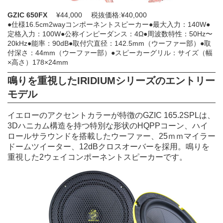
GZIC 650FX
¥44,000 税抜価格:¥40,000
●仕様16.5cm2wayコンポーネントスピーカー●最大入力：140W●
定格入力：100W●公称インピーダンス：4Ω●周波数特性：50Hz〜
20kHz●能率：90dB●取付穴直径：142.5mm（ウーファー部）●取
付深さ：44mm（ウーファー部）●スピーカーグリル：サイズ（幅
×高さ）178×24mm
鳴りを重視した
IRIDIUMシリーズの
エントリー
モデル
イエローのアクセントカラーが特徴のGZIC 165.2SPLは、
3Dハニカム構造を持つ特別な形状のHQPPコーン、ハイ
ロールサラウンドを搭載したウーファー、25ｍｍマイラー
ドームツイーター、12dBクロスオーバーを採用。鳴りを
重視した2ウェイコンポーネントスピーカーです。