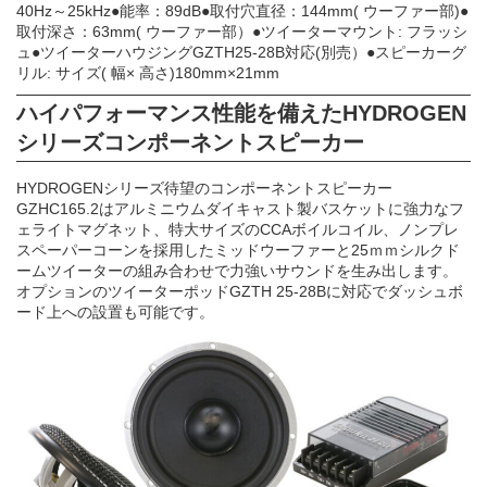
40Hz～25kHz●能率：89dB●取付穴直径：144mm( ウーファー部)●
取付深さ：63mm( ウーファー部）●ツイーターマウント: フラッシ
ュ●ツイーターハウジングGZTH25-28B対応(別売）●スピーカーグ
リル: サイズ( 幅× 高さ)180mm×21mm
ハイパフォーマンス性能を備えたHYDROGEN
シリーズコンポーネントスピーカー
HYDROGENシリーズ待望のコンポーネントスピーカー
GZHC165.2はアルミニウムダイキャスト製バスケットに強力なフ
ェライトマグネット、特大サイズのCCAボイルコイル、ノンプレ
スペーパーコーンを採用したミッドウーファーと25ｍｍシルクド
ームツイーターの組み合わせで力強いサウンドを生み出します。
オプションのツイーターポッドGZTH 25-28Bに対応でダッシュボ
ード上への設置も可能です。