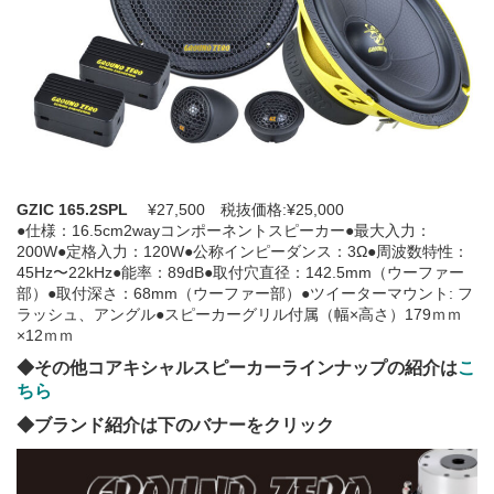
GZIC 165.2SPL
¥27,500 税抜価格:¥25,000
●仕様：16.5cm2wayコンポーネントスピーカー●最大入力：
200W●定格入力：120W●公称インピーダンス：3Ω●周波数特性：
45Hz〜22kHz●能率：89dB●取付穴直径：142.5mm（ウーファー
部）●取付深さ：68mm（ウーファー部）●ツイーターマウント: フ
ラッシュ、アングル●スピーカーグリル付属（幅×高さ）179ｍｍ
×12ｍｍ
◆その他コアキシャルスピーカーラインナップの紹介は
こ
ちら
◆ブランド紹介は下のバナーをクリック