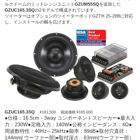
ルクドームのミッドレンジユニット
GZUM55SQ
を追加した
GZUC165.3SQ
の2モデルで構成されています。
ツイーターはオプションのツイーターポッドGZTH 25-28Bに対応
し、インストールの幅を広げます。
GZUC165.3SQ
¥181,500 税抜価格:¥165,000
●仕様：16.5cm・3way コンポーネントスピーカー●最大入
力：230W●定格入力：140W●公称インピーダンス：4Ω●
周波数特性：40Hz～25kHz●能率：89dB●取付穴直径：
144mm( ウーファー部)●取付深さ：63mm(ウーファー部）