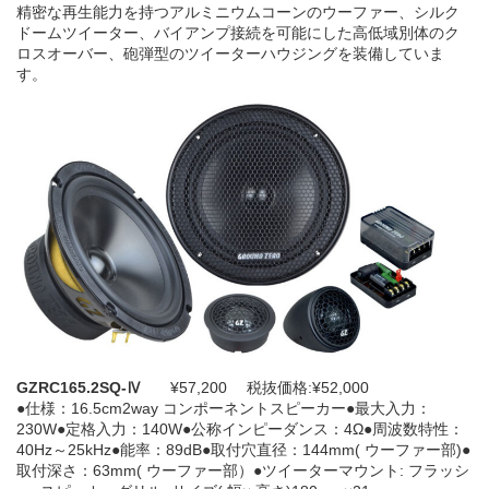
精密な再生能力を持つアルミニウムコーンのウーファー、シルク
ドームツイーター、バイアンプ接続を可能にした高低域別体のク
ロスオーバー、砲弾型のツイーターハウジングを装備していま
す。
GZRC165.2SQ-Ⅳ
¥57,200 税抜価格:¥52,000
●仕様：16.5cm2way コンポーネントスピーカー●最大入力：
230W●定格入力：140W●公称インピーダンス：4Ω●周波数特性：
40Hz～25kHz●能率：89dB●取付穴直径：144mm( ウーファー部)●
取付深さ：63mm( ウーファー部）●ツイーターマウント: フラッシ