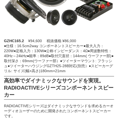
GZHC165.2
¥94,600 税抜価格:¥86,000
●仕様：16.5cm2way コンポーネントスピーカー●最大入力：
220W●定格入力：130W●公称インピーダンス：4Ω●周波数特性：
40Hz～24kHz●能率：89dB●取付穴直径：144mm( ウーファー部)●
取付深さ：69mm(ウーファー部）●ツイーターマウント: フラッシ
ュ●ツイーターハウジングGZTH25-28B対応(別売）●スピーカーグ
リル: サイズ(幅×高さ)180mm×21mm
高効率でダイナミックなサウンドを実現。
RADIOACTIVEシリーズコンポーネントスピー
カー
RADIOACTIVEシリーズはダイナミックなサウンドを求めるカーオ
ーディオユーザーのために開発されたコンポーネントスピーカー
です。