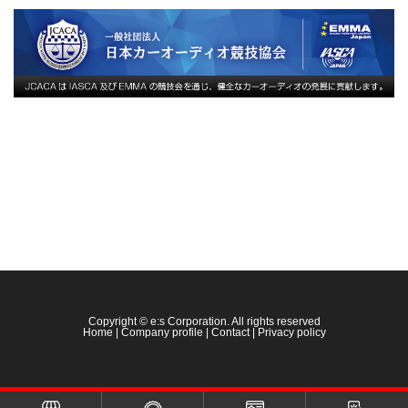
Copyright © e:s Corporation. All rights reserved
Home
|
Company profile
|
Contact
|
Privacy policy