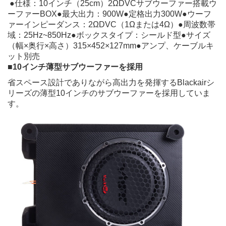
●仕様：10インチ（25cm）2ΩDVCサブウーファー搭載ウ
ーファーBOX●最大出力：900W●定格出力300W●ウーフ
ァーインピーダンス：2ΩDVC（1Ωまたは4Ω）●周波数帯
域：25Hz~850Hz●ボックスタイプ：シールド型●サイズ
（幅×奥行×高さ）315×452×127mm●アンプ、ケーブルキ
ット別売
■10インチ薄型サブウーファーを採用
省スペース設計でありながら高出力を発揮するBlackairシ
リーズの薄型10インチのサブウーファーを採用していま
す。