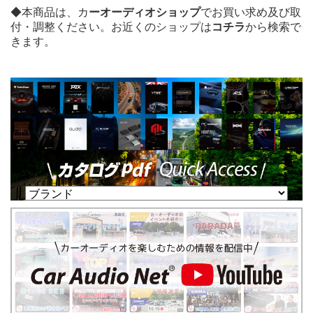
◆本商品は、カ
ーオーディオショップ
でお買い求め及び取
付・調整ください。
お近くのショップは
コチラ
から検索
で
きます。