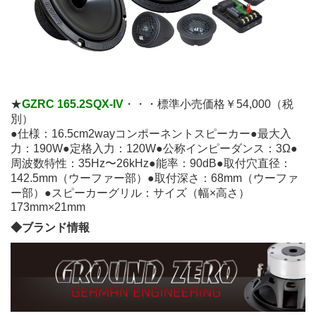
★
GZRC 165.2SQX-IV
・・・標準小売価格￥54,000（税
別）
●仕様：16.5cm2wayコンポーネントスピーカー●最大入
力：190W●定格入力：120W●公称インピーダンス：3Ω●
周波数特性：35Hz〜26kHz●能率：90dB●取付穴直径：
142.5mm（ウーファー部）●取付深さ：68mm（ウーファ
ー部）●スピーカーグリル：サイズ（幅×高さ）
173mm×21mm
◆ブランド情報