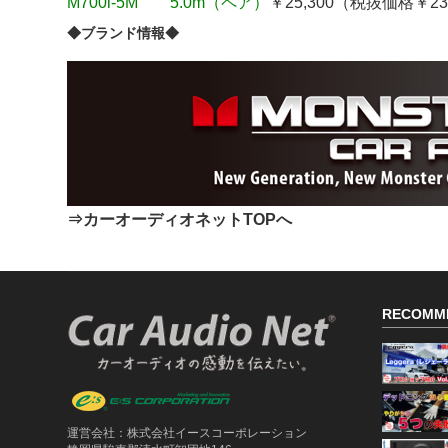
M700i-5M
5.0m（ペア）
￥25,300（税抜価格￥23
◆ブランド情報◆
⇒カーオーディオネットTOPへ
RECOMM
運営会社：株式会社イースコーポレーション