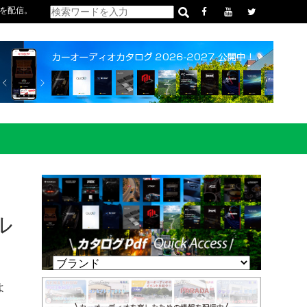
を配信。
ル
よ