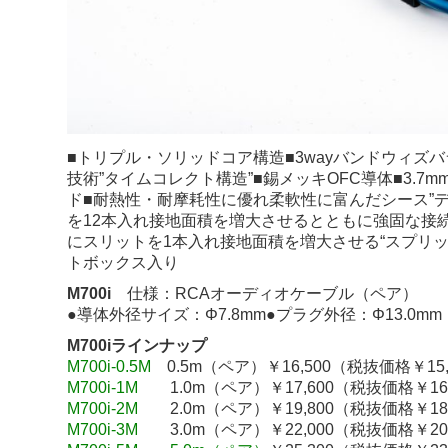
■トリプル・ソリッドコア構造■3wayバンドウィズ
技術”タイムコレクト構造”■錫メッキOFC導体■3.
ド■耐熱性・耐摩耗性に優れ柔軟性に富んだシース”
を12本入れ接地面積を増大させるとともに強固な接続を
にスリットを1本入れ接地面積を増大させる“スプリ
トボックス入り
M700i
仕様：RCAオーディオケーブル（ペア）
●導体外径サイズ：Φ7.8mm●プラグ外径：Φ13.0mm
M700iラインナップ
M700i-0.5M
0.5m（ペア）￥16,500（税抜価格￥15,
M700i-1M
1.0m（ペア）￥17,600（税抜価格￥16,
M700i-2M
2.0m（ペア）￥19,800（税抜価格￥18,
M700i-3M
3.0m（ペア）￥22,000（税抜価格￥20,