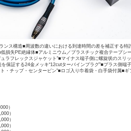
バランス構造■周波数の違いにおける到達時間の差を補正する特
7mm低損失PE絶縁体■アルミニウム／プラスチック複合テープシ
デュラフレックスジャケット”■マイナス端子側に螺旋状のスリ
保証する24金メッキ“12cutターバインプラグ”■プラス側端
ット・チップ・センターピン”■ロゴ入り巾着袋・白手袋付属■ギ
000）
000）
000）
000）