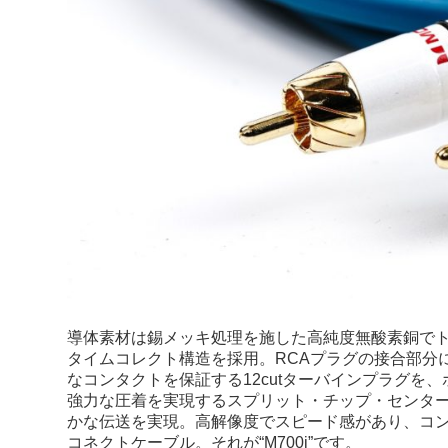
導体素材は錫メッキ処理を施した高純度無酸素銅でト
タイムコレクト構造を採用。RCAプラグの接合部分
なコンタクトを保証する12cutターバインプラグ
強力な圧着を実現するスプリット・チップ・センタ
かな伝送を実現。高解像度でスピード感があり、コ
コネクトケーブル。それが“M700i”です。