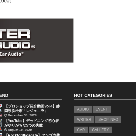
,000）
END
HOT CATEGORIES
【プロショップ紹介動画Vol.4】静
AUDIO
EVENT
岡県浜松市「レジェ―ラ」
December 30, 2020
WRITER
SHOP INFO
【YouTube】デッドニング初心者
がやりがちな5つの失敗
August 19, 2020
CAR
GALLERY
【RockfordFosgate】アンプ内蔵