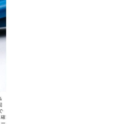
＆
固
で
に確
ター