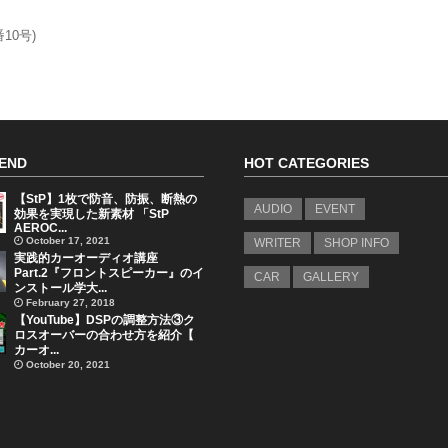
10号)
END
HOT CATEGORIES
【StP】1枚で防音、防振、断熱の
AUDIO
EVENT
効果を実現した新素材 「StP
AEROC...
October 17, 2021
WRITER
SHOP INFO
実践的カーオーディオ講座
Part.2『フロントスピーカー』のイ
CAR
GALLERY
ンストール学大...
February 27, 2018
【YouTube】DSPの調整方法③ク
ロスオーバーの合わせ方を紹介【
カーオ...
October 20, 2021