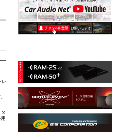
ャレ
す。
ータ
採用