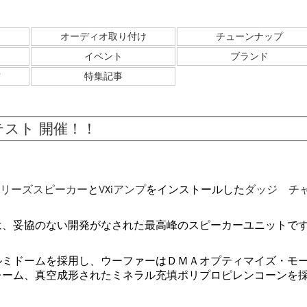
オーディオ取り付け
チューンナップ
イベント
ブランド
方
特集記事
テスト 開催！！
シリーズスピーカー
と
VXiアンプ
をインストールした
ダッジ チ
は、妥協のない開発がなされた最高峰のスピーカーユニットで
ルミドームを採用し、ウーファーはＤＭＡオプティマイズ・モ
レーム、真空成形されたミネラル充填ポリプロピレンコーンを