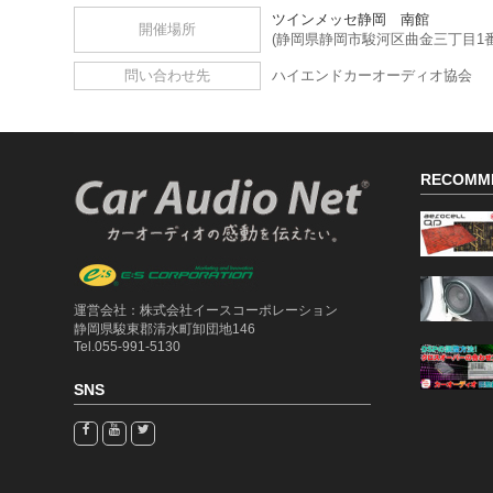
ツインメッセ静岡 南館
開催場所
(静岡県静岡市駿河区曲金三丁目1番
問い合わせ先
ハイエンドカーオーディオ協会
RECOMM
運営会社：株式会社イースコーポレーション
静岡県駿東郡清水町卸団地146
Tel.055-991-5130
SNS