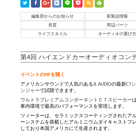
編集部からのお知らせ
新製品情報
音質
周辺パーツ
ライフスタイル
オーディオの選び
第4回 ハイエンドカーオーディオコン
イベントのHPを開く
アメリカンサウンドで人気のある
JL AUDIO
の最新
C7
ンジャー
で試聴できます。
ウルトラプレミアムコンポーネントＣ７スピーカー
車内環境で最高のパフォーマンスを実現します。
ツィーターは、セラミックスコーティングされたア
ーシステムを搭載したアルミニウムダイキャストフ
しており本国アメリカにて生産されます。